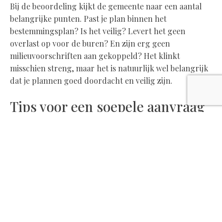
Bij de beoordeling kijkt de gemeente naar een aantal
belangrijke punten. Past je plan binnen het
bestemmingsplan? Is het veilig? Levert het geen
overlast op voor de buren? En zijn erg geen
milieuvoorschriften aan gekoppeld? Het klinkt
misschien streng, maar het is natuurlijk wel belangrijk
dat je plannen goed doordacht en veilig zijn.
Tips voor een soepele aanvraag
Een vergunning aanvragen hoeft geen ingewikkeld
proces te zijn, zolang je een paar dingen in gedachten
houdt.
Begin altijd ruim van tevoren, want een aanvraag
kan zomaar acht weken of langer duren. Lever
daarnaast alle gevraagde documenten in één keer
aan; hoe completer je dossier, hoe sneller de
gemeente jouw aanvraag kan behandelen.