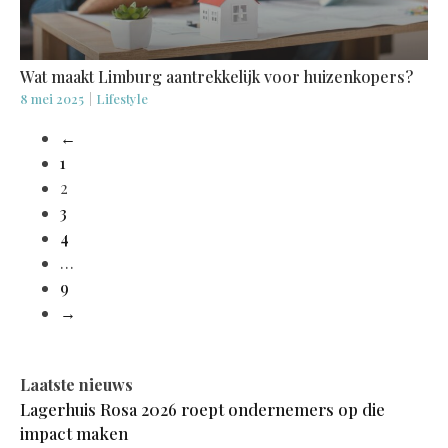
Wat maakt Limburg aantrekkelijk voor huizenkopers?
8 mei 2025
|
Lifestyle
←
1
2
3
4
…
9
→
Laatste nieuws
Lagerhuis Rosa 2026 roept ondernemers op die
impact maken