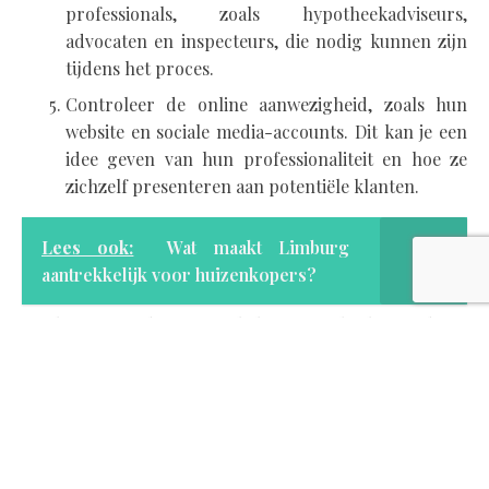
professionals, zoals hypotheekadviseurs,
advocaten en inspecteurs, die nodig kunnen zijn
tijdens het proces.
Controleer de online aanwezigheid, zoals hun
website en sociale media-accounts. Dit kan je een
idee geven van hun professionaliteit en hoe ze
zichzelf presenteren aan potentiële klanten.
Lees ook:
Wat maakt Limburg
aantrekkelijk voor huizenkopers?
Het kiezen van de juiste makelaar is een beslissing die
niet zomaar even moet worden genomen. Het vereist
onderzoek en zorgvuldige overwegingen. Neem de tijd
om verschillende makelaars te ontmoeten, vragen te
stellen en je intuïtie te volgen. Met de juiste makelaar
aan je zijde kun je met vertrouwen stappen zetten in de
wereld van onroerend goed. Zou je graag willen